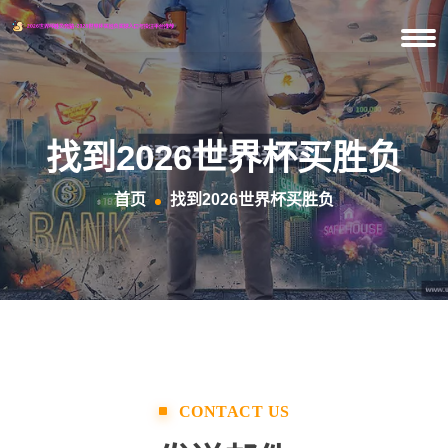
找到2026世界杯买胜负
首页
找到2026世界杯买胜负
CONTACT US