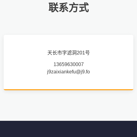
联系方式
天长市字滤洞201号
13659630007
j9zaixiankefu@j9.fo