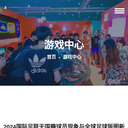
游戏中心
首页
游戏中心
2024国际足联无国籍球员现象与全球足球版图新