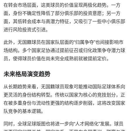
在转会市场层面，这类球员的价值呈现两极化趋势。一方
面，身份不确定性降低了部分俱乐部的投资意愿；另一方
面，其低转会成本与高潜力特征，又吸引了一些中小俱乐部
进行风险投资式引进。
此外，无国籍球员在国家队层面的“归属争夺”也间接影响市
场结构。多个国家足协通过提前征召或归化政策争夺潜力球
员，使得球员价值在尚未完全成熟前就被提前定价。
未来格局演变趋势
从长期趋势来看，无国籍球员现象可能推动国际足球体系向
更灵活的身份结构转型。传统以国家为核心的竞技划分，正
在被多重身份与流动性更强的结构逐步削弱，这将改变国家
队竞争的基本逻辑。
同时，全球足球版图也将进一步向“人才网络化”发展。球员