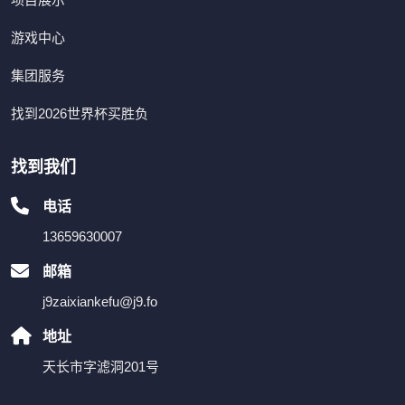
游戏中心
集团服务
找到2026世界杯买胜负
找到我们
电话
13659630007
邮箱
j9zaixiankefu@j9.fo
地址
天长市字滤洞201号