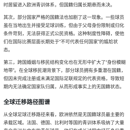
时居留进入欧洲青训体系，但国籍归属长期悬而未决。
其次，部分国家严格的国籍法也加剧了这一现象。一些球员
虽在当地出生并接受足球训练，但由于父母身份限制或归化
条件苛刻，无法获得正式公民资格。这种制度性障碍，使他
们在国际比赛层面长期处于“不可代表任何国家”的尴尬状
态。
第三，跨国婚姻与移民结构变化也在无形中扩大了“身份模糊
地带”。在全球移民潮背景下，部分球员拥有多重潜在国籍，
但因未完成注册或未满足国际足联规定的代表资格，导致短
期内无法确定国家队归属，从而形成事实上的无国籍状态。
全球迁移路径图谱
从全球足球迁移路径来看，欧洲依然是无国籍球员最主要的
承载区域。法国、德国、比利时等国的青训体系吸纳了大量