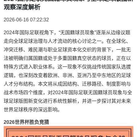
观察深度解析
2026-06-16 07:22:32
2024年国际足联视角下，“无国籍球员现象”逐渐从边缘议题
走向全球足球治理与人才流动的核心讨论之一。在全球化、
冲突迁移、难民潮与职业足球资本化交织的背景下，一批无
法被明确归属国籍或处于多重国籍真空状态的球员，正在以
特殊方式进入职业体系。这一现象不仅挑战传统国家队选拔
逻辑，也深刻改变着欧洲、非洲、亚洲乃至中东地区的足球
人才分布结构。本文将从成因结构、迁移路径、制度影响与
战术市场四个维度，对2024年国际足联无国籍球员现象与全
球足球版图新变化进行系统性解析，并进一步探讨其对未来
世界足球秩序的深远影响。
2026世界杯胜负竞猜