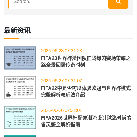
最新资讯
2026-06-28 07:21:23
FIFA23世界杯法国队征战绿茵赛场荣耀之
路全景回顾传奇时刻
2026-06-27 07:21:07
FIFA22中是否可以体验欧冠与世界杯模式
完整解析与玩法介绍
2026-06-26 07:21:01
FIFA2026世界杯配饰潮流设计球迷时尚装
备灵感全解析指南