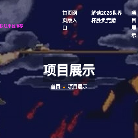
首页网
解读2026世界
项
页版入
杯胜负竞猜
目
口
展
示
项目展示
首页
项目展示