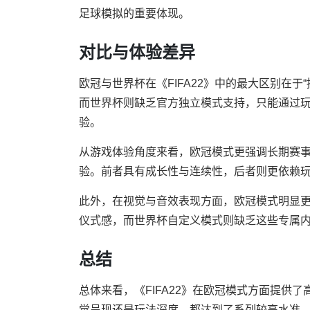
足球模拟的重要体现。
对比与体验差异
欧冠与世界杯在《FIFA22》中的最大区别在
而世界杯则缺乏官方独立模式支持，只能通过
验。
从游戏体验角度来看，欧冠模式更强调长期赛
验。前者具有成长性与连续性，后者则更依赖
此外，在视觉与音效表现方面，欧冠模式明显
仪式感，而世界杯自定义模式则缺乏这些专属
总结
总体来看，《FIFA22》在欧冠模式方面提供
觉呈现还是玩法深度，都达到了系列较高水准