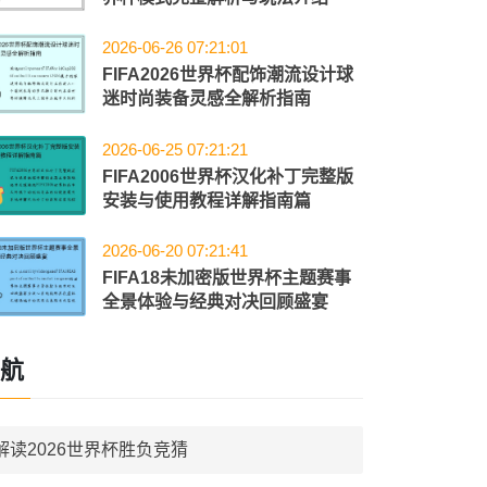
2026-06-26 07:21:01
FIFA2026世界杯配饰潮流设计球
迷时尚装备灵感全解析指南
2026-06-25 07:21:21
FIFA2006世界杯汉化补丁完整版
安装与使用教程详解指南篇
2026-06-20 07:21:41
FIFA18未加密版世界杯主题赛事
全景体验与经典对决回顾盛宴
航
解读2026世界杯胜负竞猜