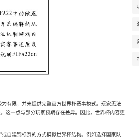
则较为有限，并未提供完整官方世界杯赛事模式。玩家无法
程，这一点与部分玩家预期存在差异。因此，世界杯内容更
式”或自建锦标赛的方式模拟世界杯结构。例如选择国家队