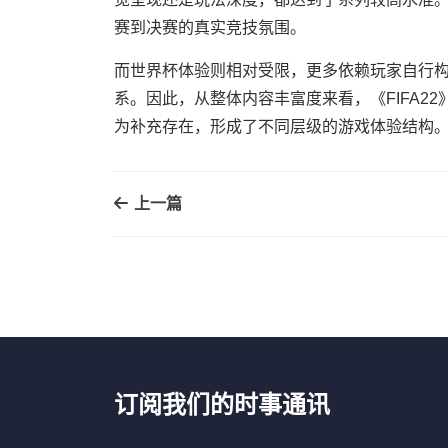
赛到决赛的真实竞技氛围。
而世界杯体验则相对受限，更多依赖玩家自行
系。因此，从整体内容丰富度来看，《FIFA2
为补充存在，形成了不同层级的游戏体验结构
上一篇
订阅我们的时事通讯