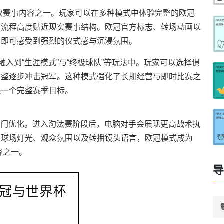
授权赛事内容之一。玩家可以在多种模式中体验完整的欧冠
体流程高度贴近现实赛事结构。欧冠官方标志、转场动画以
时即可感受到强烈的仪式感与沉浸氛围。
融入到“生涯模式”与“终极球队”等玩法中。玩家可以选择俱
调整逐步冲击冠军。这种模式强化了长期经营与即时比赛之
是一个完整赛季目标。
专门优化。进入淘汰赛阶段后，电脑对手会展现更高战术执
实球场灯光、观众氛围以及转播镜头语言，欧冠模式成为
容之一。
导