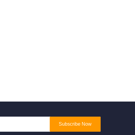
Subscribe Now