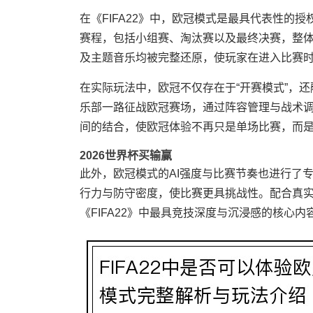
在《FIFA22》中，欧冠模式是最具代表性的
赛程，包括小组赛、淘汰赛以及最终决赛，整
及主题音乐均被完整还原，使玩家在进入比赛
在实际玩法中，欧冠不仅存在于“开赛模式”，还
乐部一路征战欧冠赛场，通过阵容管理与战术
间的结合，使欧冠体验不再只是单场比赛，而
2026世界杯买输赢
此外，欧冠模式的AI强度与比赛节奏也进行了
行力与防守密度，使比赛更具挑战性。配合真
《FIFA22》中最具竞技深度与沉浸感的核心内