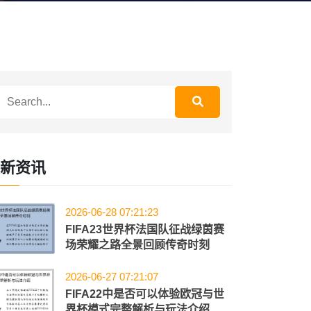
新资讯
2026-06-28 07:21:23
FIFA23世界杯法国队征战绿茵赛
场荣耀之路全景回顾传奇时刻
2026-06-27 07:21:07
FIFA22中是否可以体验欧冠与世
界杯模式完整解析与玩法介绍